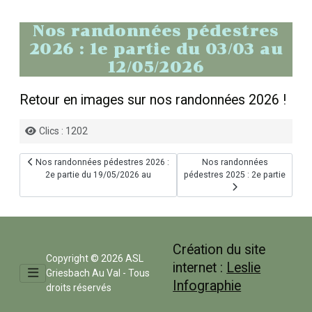
Nos randonnées pédestres
2026 : 1e partie du 03/03 au
12/05/2026
Retour en images sur nos randonnées 2026 !
Détails
Clics : 1202
Article précédent : Nos randonnées pédestres 2026 : 2e partie du 19/05
Article suivant : Nos randon
Nos randonnées pédestres 2026 :
Nos randonnées
2e partie du 19/05/2026 au
pédestres 2025 : 2e partie
Création du site
Copyright © 2026 ASL
internet :
Leslie
Griesbach Au Val - Tous
Infographie
droits réservés